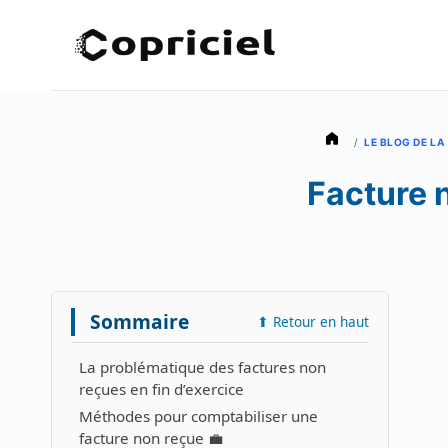
Aller
au
contenu
/
LE BLOG DE L
Facture n
Sommaire
⬆ Retour en haut
La problématique des factures non
reçues en fin d’exercice
Méthodes pour comptabiliser une
facture non reçue 💼