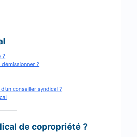
al
é ?
l démissionner ?
d’un conseiller syndical ?
cal
dical de copropriété ?