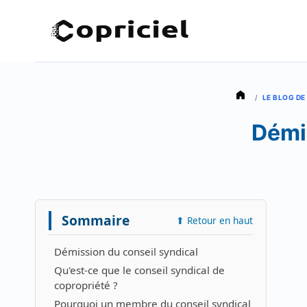
Aller
au
contenu
/
LE BLOG DE
Démis
Sommaire
⬆ Retour en haut
Démission du conseil syndical
Qu'est-ce que le conseil syndical de
copropriété ?
Pourquoi un membre du conseil syndical