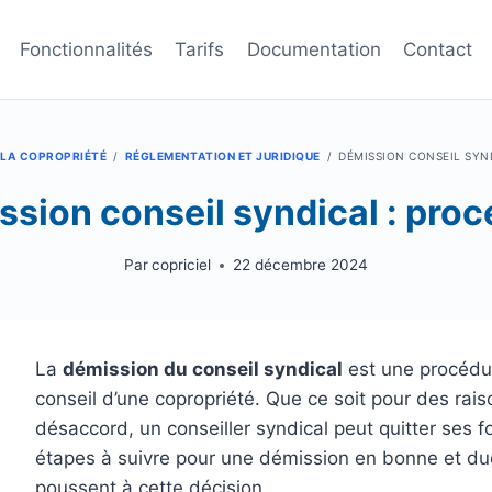
Fonctionnalités
Tarifs
Documentation
Contact
 LA COPROPRIÉTÉ
/
RÉGLEMENTATION ET JURIDIQUE
/
DÉMISSION CONSEIL SYN
sion conseil syndical : pro
Par
copriciel
22 décembre 2024
La
démission du conseil syndical
est une procédu
conseil d’une copropriété. Que ce soit pour des rai
désaccord, un conseiller syndical peut quitter ses 
étapes à suivre pour une démission en bonne et due
poussent à cette décision.