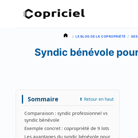
Aller
au
contenu
/
LE BLOG DE LA COPROPRIÉTÉ
/
GES
Syndic bénévole pour 
Sommaire
⬆ Retour en haut
Comparaison : syndic professionnel vs
syndic bénévole
Exemple concret : copropriété de 9 lots
Les avantages du syndic bénévole pour